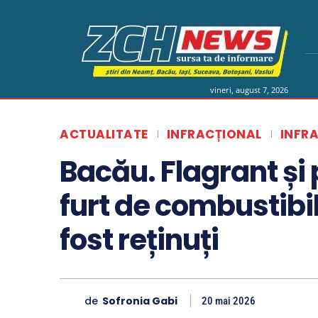
vineri, august 7, 2026
ACTUALITATE
INFRACȚIONAL
INFR
Bacău. Flagrant și 
furt de combustibil
fost reținuți
de
Sofronia Gabi
20 mai 2026