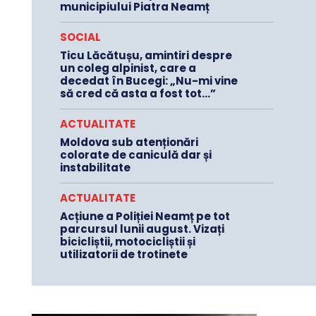
municipiului Piatra Neamț
SOCIAL
Ticu Lăcătușu, amintiri despre
un coleg alpinist, care a
decedat în Bucegi: „Nu-mi vine
să cred că asta a fost tot…”
ACTUALITATE
Moldova sub atenționări
colorate de caniculă dar și
instabilitate
ACTUALITATE
Acțiune a Poliției Neamț pe tot
parcursul lunii august. Vizați
bicicliștii, motocicliștii și
utilizatorii de trotinete