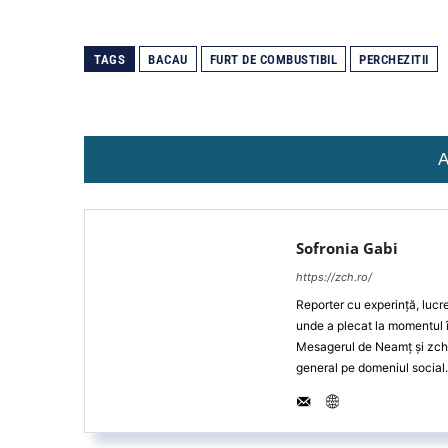
TAGS
BACAU
FURT DE COMBUSTIBIL
PERCHEZITII
A
Sofronia Gabi
https://zch.ro/
Reporter cu experință, lucr
unde a plecat la momentul î
Mesagerul de Neamț și zch.r
general pe domeniul social.