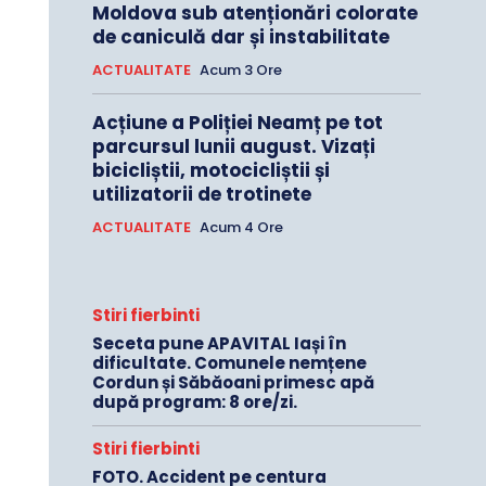
Moldova sub atenționări colorate
de caniculă dar și instabilitate
ACTUALITATE
Acum 3 Ore
Acțiune a Poliției Neamț pe tot
parcursul lunii august. Vizați
bicicliștii, motocicliștii și
utilizatorii de trotinete
ACTUALITATE
Acum 4 Ore
Stiri fierbinti
Seceta pune APAVITAL Iași în
dificultate. Comunele nemțene
Cordun și Săbăoani primesc apă
după program: 8 ore/zi.
Stiri fierbinti
FOTO. Accident pe centura