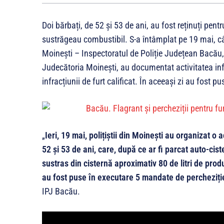
Doi bărbați, de 52 și 53 de ani, au fost reținuți pent
sustrăgeau combustibil. S-a întâmplat pe 19 mai, cân
Moinești – Inspectoratul de Poliție Județean Bacău
Judecătoria Moinești, au documentat activitatea inf
infracțiunii de furt calificat. În aceeași zi au fost 
„
Ieri, 19 mai, polițiștii din Moinești au organizat o a
52 și 53 de ani, care, după ce ar fi parcat auto-ci
sustras din cisternă aproximativ 80 de litri de produs
au fost puse în executare 5 mandate de percheziți
IPJ Bacău.