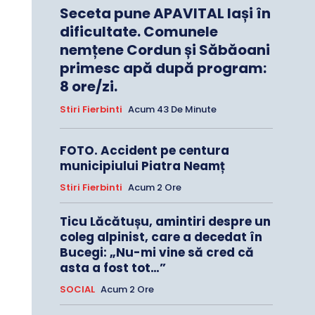
Seceta pune APAVITAL Iași în
dificultate. Comunele
nemțene Cordun și Săbăoani
primesc apă după program:
8 ore/zi.
Stiri Fierbinti
Acum 43 De Minute
FOTO. Accident pe centura
municipiului Piatra Neamț
Stiri Fierbinti
Acum 2 Ore
Ticu Lăcătușu, amintiri despre un
coleg alpinist, care a decedat în
Bucegi: „Nu-mi vine să cred că
asta a fost tot…”
SOCIAL
Acum 2 Ore