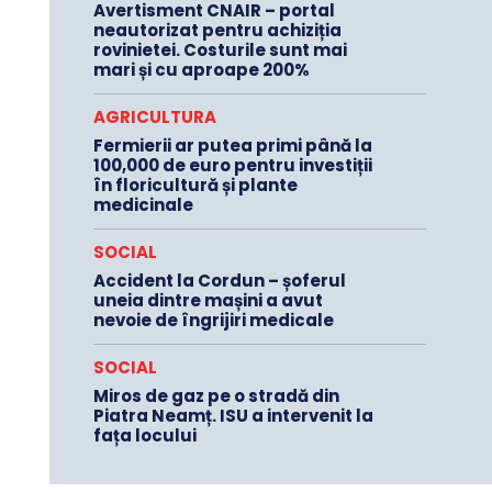
Avertisment CNAIR – portal
neautorizat pentru achiziția
rovinietei. Costurile sunt mai
mari și cu aproape 200%
AGRICULTURA
Fermierii ar putea primi până la
100,000 de euro pentru investiții
în floricultură și plante
medicinale
SOCIAL
Accident la Cordun – șoferul
uneia dintre mașini a avut
nevoie de îngrijiri medicale
SOCIAL
Miros de gaz pe o stradă din
Piatra Neamț. ISU a intervenit la
fața locului