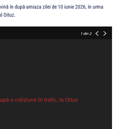
ervină în după-amiaza zilei de 10 iunie 2026, în urma
l Oituz.
1
din 2