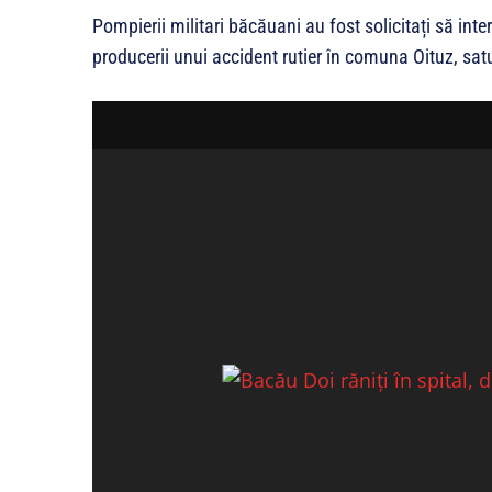
Pompierii militari băcăuani au fost solicitați să int
producerii unui accident rutier în comuna Oituz, satu