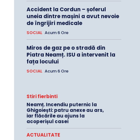
Accident la Cordun – șoferul
uneia dintre mașini a avut nevoie
de îngrijiri medicale
SOCIAL
Acum 6 Ore
Miros de gaz pe o stradă din
Piatra Neamț. ISU a intervenit la
fața locului
SOCIAL
Acum 6 Ore
Stiri fierbinti
Neamț. Incendiu puternic la
Ghigoiești: patru anexe au ars,
iar flăcările au ajuns la
acoperișul casei
ACTUALITATE