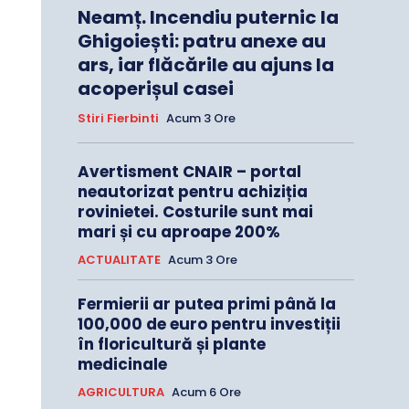
Neamț. Incendiu puternic la
Ghigoiești: patru anexe au
ars, iar flăcările au ajuns la
acoperișul casei
Stiri Fierbinti
Acum 3 Ore
Avertisment CNAIR – portal
neautorizat pentru achiziția
rovinietei. Costurile sunt mai
mari și cu aproape 200%
ACTUALITATE
Acum 3 Ore
Fermierii ar putea primi până la
100,000 de euro pentru investiții
în floricultură și plante
medicinale
AGRICULTURA
Acum 6 Ore