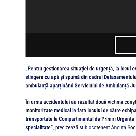
„Pentru gestionarea situației de urgență, la locul 
stingere cu apă și spumă din cadrul Detașamentulu
ambulanță aparținând Serviciului de Ambulanță J
În urma accidentului au rezultat două victime conșt
monitorizate medical la fața locului de către echipa
transportate la Compartimentul de Primiri Urgențe On
specialitate”
, precizează sublocotenent Ancuța Soca