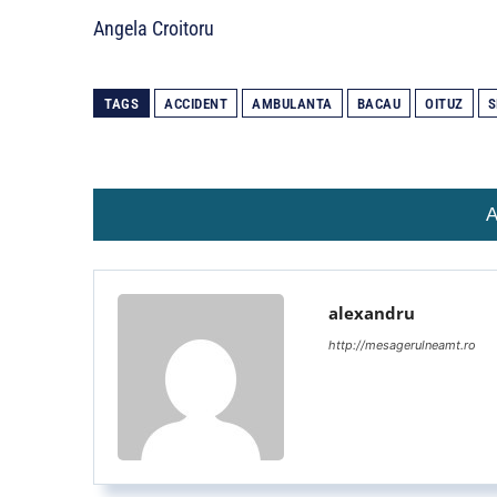
Angela Croitoru
TAGS
ACCIDENT
AMBULANTA
BACAU
OITUZ
S
A
alexandru
http://mesagerulneamt.ro