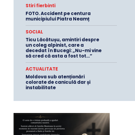
Stiri fierbinti
FOTO. Accident pe centura
municipiului Piatra Neamț
SOCIAL
Ticu Lăcătușu, amintiri despre
un coleg alpinist, care a
decedat în Bucegi: „Nu-mi vine
să cred că asta a fost tot…”
ACTUALITATE
Moldova sub atenționări
colorate de caniculă dar și
instabilitate