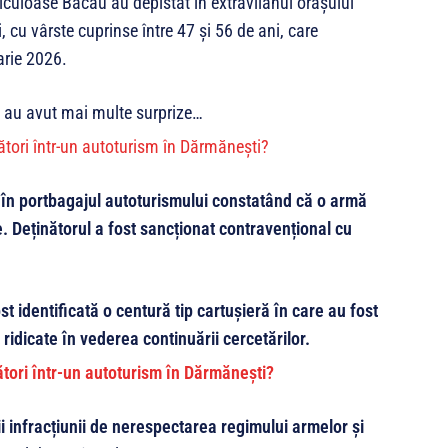
ericuloase Bacău au depistat în extravilanul orașului
 cu vârste cuprinse între 47 și 56 de ani, care
arie 2026.
rii au avut mai multe surprize…
te în portbagajul autoturismului constatând că o armă
. Deținătorul a fost sancționat contravențional cu
t identificată o centură tip cartușieră în care au fost
 ridicate în vederea continuării cercetărilor.
ii infracțiunii de nerespectarea regimului armelor și