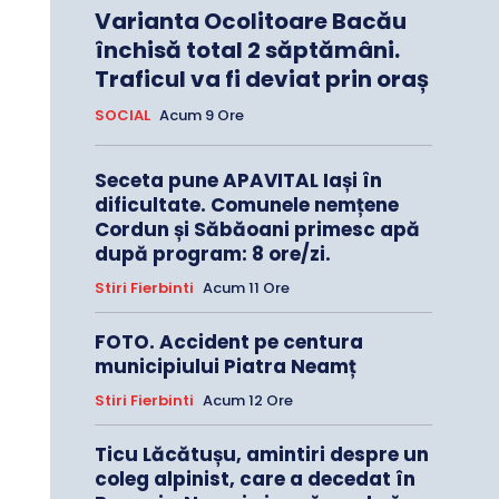
Varianta Ocolitoare Bacău
închisă total 2 săptămâni.
Traficul va fi deviat prin oraș
SOCIAL
Acum 9 Ore
Seceta pune APAVITAL Iași în
dificultate. Comunele nemțene
Cordun și Săbăoani primesc apă
după program: 8 ore/zi.
Stiri Fierbinti
Acum 11 Ore
FOTO. Accident pe centura
municipiului Piatra Neamț
Stiri Fierbinti
Acum 12 Ore
Ticu Lăcătușu, amintiri despre un
coleg alpinist, care a decedat în