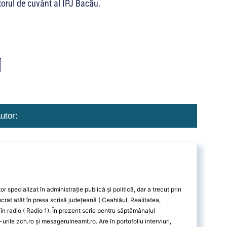
torul de cuvânt al IPJ Bacău.
utor:
r specializat în administrație publică și politică, dar a trecut prin
crat atât în presa scrisă județeană ( Ceahlăul, Realitatea,
în radio ( Radio 1). În prezent scrie pentru săptămânalul
rile zch.ro și mesagerulneamt.ro. Are în portofoliu interviuri,