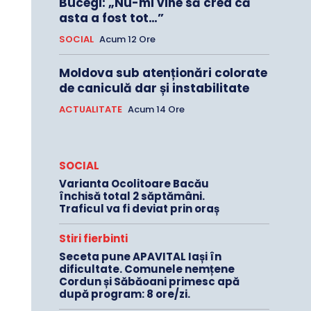
Bucegi: „Nu-mi vine să cred că
asta a fost tot…”
SOCIAL
Acum 12 Ore
Moldova sub atenționări colorate
de caniculă dar și instabilitate
ACTUALITATE
Acum 14 Ore
SOCIAL
Varianta Ocolitoare Bacău
închisă total 2 săptămâni.
Traficul va fi deviat prin oraș
Stiri fierbinti
Seceta pune APAVITAL Iași în
dificultate. Comunele nemțene
Cordun și Săbăoani primesc apă
după program: 8 ore/zi.