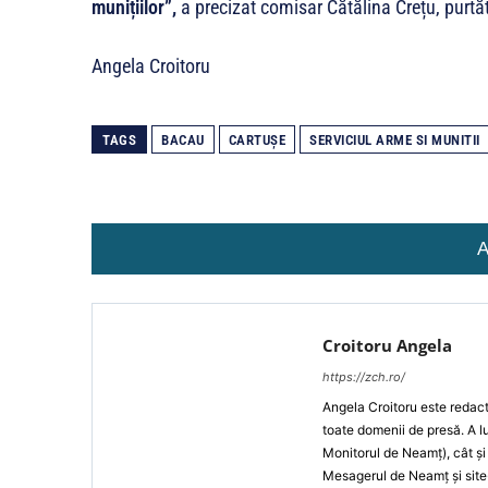
munițiilor”,
a precizat comisar Cătălina Crețu, purtă
Angela Croitoru
TAGS
BACAU
CARTUŞE
SERVICIUL ARME SI MUNITII
A
Croitoru Angela
https://zch.ro/
Angela Croitoru este redacto
toate domenii de presă. A lu
Monitorul de Neamț), cât și 
Mesagerul de Neamț și site-u