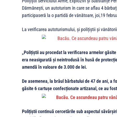
Polițiștii Serviciului Arme, Explozivi și Substanțe P
Dărmănești, un autoturism în care se aflau 4 bărbați,
participaseră la o partidă de vânătoare, joi,19 febru
La verificarea autoturismului, și polițiștii și vânăto
„Polițiștii au procedat la verificarea armelor găsi
era neasigurată și neintrodusă în husă de protecție
amendă în valoare de 3.000 de lei.
De asemenea, la brâul bărbatului de 47 de ani, a fos
găsite 6 cartușe confecționate artizanal, ce au fost
Polițiștii continuă cercetările sub aspectul săvârșir