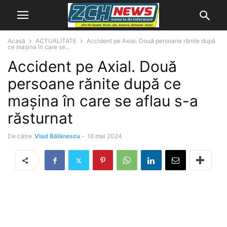
Acasă
ACTUALITATE
Accident pe Axial. Două persoane rănite după
ce mașina în care se...
Accident pe Axial. Două
persoane rănite după ce
mașina în care se aflau s-a
răsturnat
De către
Vlad Bălănescu
-
16 mai 2024