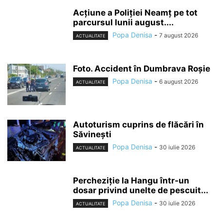
Acțiune a Poliției Neamț pe tot
parcursul lunii august....
Popa Denisa
-
7 august 2026
ACTUALITATE
Foto. Accident în Dumbrava Roșie
Popa Denisa
-
6 august 2026
ACTUALITATE
Autoturism cuprins de flăcări în
Săvinești
Popa Denisa
-
30 iulie 2026
ACTUALITATE
Percheziție la Hangu într-un
dosar privind unelte de pescuit...
Popa Denisa
-
30 iulie 2026
ACTUALITATE