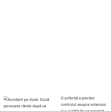
O șoferiță a pierdut
controlul asupra volanului
și s-a izbit de un parapet.