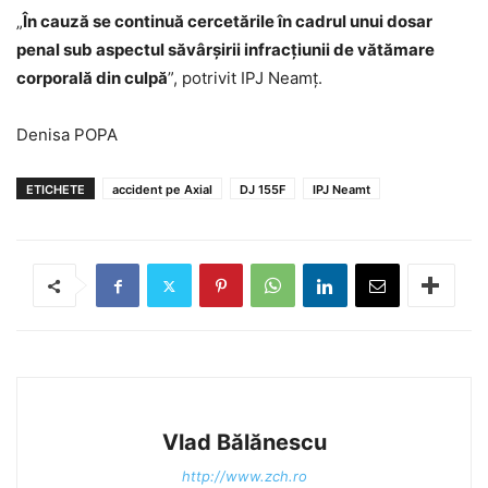
„
În cauză se continuă cercetările în cadrul unui dosar
penal sub aspectul săvârșirii infracțiunii de vătămare
corporală din culpă
”, potrivit IPJ Neamț.
Denisa POPA
ETICHETE
accident pe Axial
DJ 155F
IPJ Neamt
Vlad Bălănescu
http://www.zch.ro