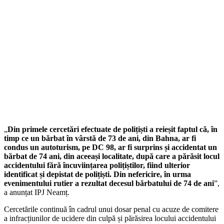
„
Din primele cercetări efectuate de polițiști a reieșit faptul că, în
timp ce un bărbat în vârstă de 73 de ani, din Bahna, ar fi
condus un autoturism, pe DC 98, ar fi surprins și accidentat un
bărbat de 74 ani, din aceeași localitate, după care a părăsit locul
accidentului fără încuviințarea polițiștilor, fiind ulterior
identificat și depistat de polițiști. Din nefericire, în urma
evenimentului rutier a rezultat decesul bărbatului de 74 de ani
”,
a anunțat IPJ Neamț.
Cercetările continuă în cadrul unui dosar penal cu acuze de comitere
a infracțiunilor de ucidere din culpă și părăsirea locului accidentului