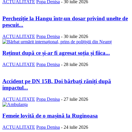
ACTUALITATE
Popa Denisa
-
30 iulie 2026
Percheziție la Hangu într-un dosar privind unelte de
pescuit...
ACTUALITATE
Popa Denisa
-
30 iulie 2026
Reținut după ce și-ar fi agresat soția și fiica...
ACTUALITATE
Popa Denisa
-
28 iulie 2026
Accident pe DN 15B. Doi bărbați răniți după
impactul...
ACTUALITATE
Popa Denisa
-
27 iulie 2026
Femeie lovită de o mașină la Ruginoasa
ACTUALITATE
Popa Denisa
-
24 iulie 2026