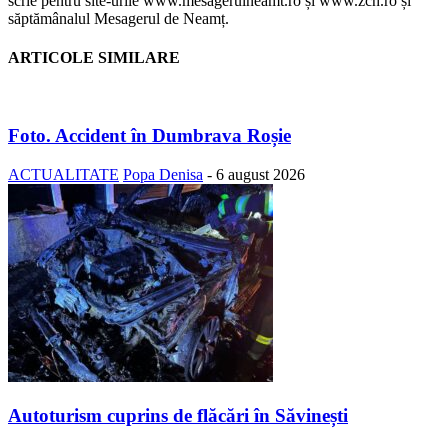
scrie pentru site-urile www.mesagerulneamt.ro și www.zch.ro și
săptămânalul Mesagerul de Neamț.
ARTICOLE SIMILARE
Foto. Accident în Dumbrava Roșie
ACTUALITATE
Popa Denisa
-
6 august 2026
Autoturism cuprins de flăcări în Săvinești