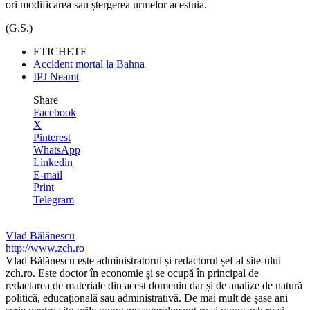
ori modificarea sau ștergerea urmelor acestuia.
(G.S.)
ETICHETE
Accident mortal la Bahna
IPJ Neamt
Share
Facebook
X
Pinterest
WhatsApp
Linkedin
E-mail
Print
Telegram
Vlad Bălănescu
http://www.zch.ro
Vlad Bălănescu este administratorul și redactorul șef al site-ului
zch.ro. Este doctor în economie și se ocupă în principal de
redactarea de materiale din acest domeniu dar și de analize de natură
politică, educațională sau administrativă. De mai mult de șase ani