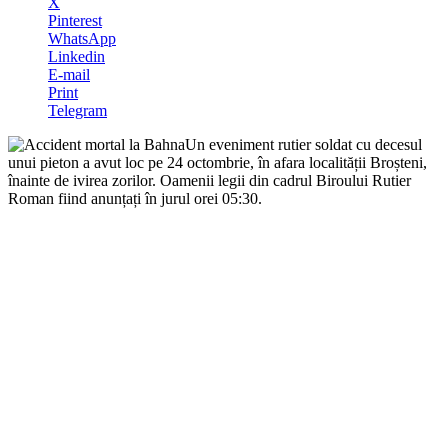
X
Pinterest
WhatsApp
Linkedin
E-mail
Print
Telegram
Un eveniment rutier soldat cu decesul
unui pieton a avut loc pe 24 octombrie, în afara localității Broșteni,
înainte de ivirea zorilor. Oamenii legii din cadrul Biroului Rutier
Roman fiind anunțați în jurul orei 05:30.