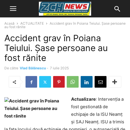
Acasă
ACTUALITATE
Accident grav în Poiana Teiului. Șase persoane
au fost rănite
Accident grav în Poiana
Teiului. Șase persoane au
fost rănite
De către
Vlad Bălănescu
-
7 iulie 2025
Actualizare
: Intervenția a
fost gestionată de
echipaje de la ISU Neamț
și SAJ Neamț. ISU a trimis
la fața locului două echipaje de pompieri, o autospecială de