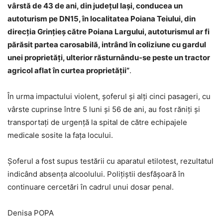
vârstă de 43 de ani, din județul Iași, conducea un
autoturism pe DN15, în localitatea Poiana Teiului, din
direcția Grințieș către Poiana Largului, autoturismul ar fi
părăsit partea carosabilă, intrând în coliziune cu gardul
unei proprietăți, ulterior răsturnându-se peste un tractor
agricol aflat în curtea proprietății”
.
În urma impactului violent, șoferul și alți cinci pasageri, cu
vârste cuprinse între 5 luni și 56 de ani, au fost răniți și
transportați de urgență la spital de către echipajele
medicale sosite la fața locului.
Șoferul a fost supus testării cu aparatul etilotest, rezultatul
indicând absența alcoolului. Polițiștii desfășoară în
continuare cercetări în cadrul unui dosar penal.
Denisa POPA