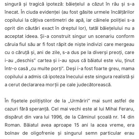
singură şi tragică ipoteză: băieţelul a căzut în râu şi s-a
înecat. În ciuda evidenţei (au fost găsite urmele încălţărilor
copilului la câţiva centimetri de apă, iar câinele poliţiei s-a
oprit din căutări exact în dreptul lor), tatăl băieţelului nu a
acceptat ideea. Şi-a construit singur un scenariu conform
căruia fiul său ar fi fost răpit de nişte indivizi care mergeau
cu o căruţă şi, ani de zile, s-a dus pe la diverşi preoţi, care
i-au „deschis” cartea şi i-au spus că băiatul este viu, ţinut
într-o casă „cu multe porţi”. Deşi i-a fost foarte greu, mama
copilului a admis că ipoteza înecului este singura realistă şi
a cerut declararea morţii pe cale judecătorească.
În fişetele poliţiştilor de la „Urmăriri” mai sunt astfel de
cazuri fără speranţă. Cel mai vechi este al lui Mihai Feraru,
dispărut din vara lui 1996, de la Căminul şcoală nr. 14 din
Roman. Băiatul avea aproape 15 ani la acea vreme, era
bolnav de oligofrenie şi singurul semn particular erau