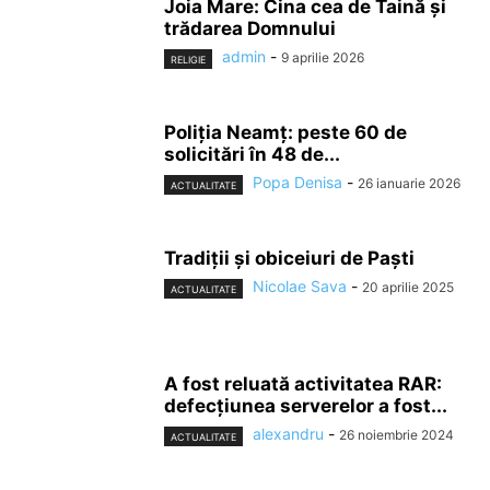
Joia Mare: Cina cea de Taină şi
trădarea Domnului
admin
-
9 aprilie 2026
RELIGIE
Poliția Neamț: peste 60 de
solicitări în 48 de...
Popa Denisa
-
26 ianuarie 2026
ACTUALITATE
Tradiţii şi obiceiuri de Paşti
Nicolae Sava
-
20 aprilie 2025
ACTUALITATE
A fost reluată activitatea RAR:
defecțiunea serverelor a fost...
alexandru
-
26 noiembrie 2024
ACTUALITATE