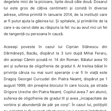
degetele mici de la picioare, lipite două câte două. Dosarul
lui este gros de câţiva centimetri şi constă în diverse
adrese, ultima primită în ianuarie 2014, de la instituţii care
ar fi putut ajuta la găsirea lui. Şi spitalele, şi primăriile de la
care s-au cerut date au răspuns la fel: nu au avut nici un fel
de tangenţă cu persoana în cauză.
Aceeaşi poveste în cazul lui Ciprian Stănescu din
Dărmăneşti, Bacău, dispărut la 3 luni după Mihai Feraru,
din acelaşi Cămin şcoală nr. 14 din Roman. Băiatul avea 10
ani şi suferea de oligofrenie de gradul II. Al treilea băiat în
privinţa căruia nu mai sunt speranţe c-ar fi în viaţă este
Dragoş Georgel Curcudel din Piatra Neamţ, dispărut pe 1
august 1999, din preajma blocului în care locuia, pe strada
Grigore Ureche din Piatra Neamţ. Copilul avea 7 ani atunci,
suferea de oligofrenie de gradul III şi avea „incapacitate de
vorbire şi abundenţă de păr pe corp”. În cazul lui, poliţiştii