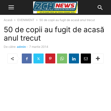
Acasă
EVENIMENT
50 de copii au fugit de acasă anul trecut
50 de copii au fugit de acasă
anul trecut
De către
admin
-
7 martie 2014