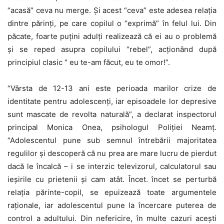
“acasă” ceva nu merge. Şi acest “ceva” este adesea relaţia
dintre părinţi, pe care copilul o “exprimă” în felul lui. Din
păcate, foarte puţini adulţi realizează că ei au o problemă
şi se reped asupra copilului “rebel”, acţionând după
principiul clasic “ eu te-am făcut, eu te omor!”.
“Vârsta de 12-13 ani este perioada marilor crize de
identitate pentru adolescenţi, iar episoadele lor depresive
sunt mascate de revolta naturală”, a declarat inspectorul
principal Monica Onea, psihologul Poliţiei Neamţ.
“Adolescentul pune sub semnul întrebării majoritatea
regulilor şi descoperă că nu prea are mare lucru de pierdut
dacă le încalcă – i se interzic televizorul, calculatorul sau
ieşirile cu prietenii şi cam atât. Încet. încet se perturbă
relaţia părinte-copil, se epuizează toate argumentele
raţionale, iar adolescentul pune la încercare puterea de
control a adultului. Din nefericire, în multe cazuri aceşti