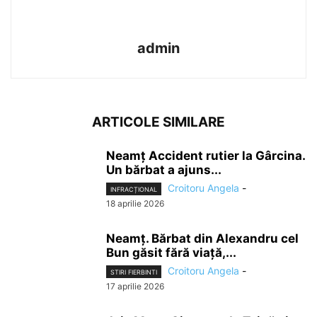
admin
ARTICOLE SIMILARE
Neamț Accident rutier la Gârcina.
Un bărbat a ajuns...
Croitoru Angela
-
INFRACȚIONAL
18 aprilie 2026
Neamț. Bărbat din Alexandru cel
Bun găsit fără viață,...
Croitoru Angela
-
STIRI FIERBINTI
17 aprilie 2026