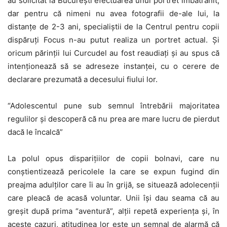
au solicitat la Bucureşti efectuarea unui portret îmbătrânit,
dar pentru că nimeni nu avea fotografii de-ale lui, la
distanţe de 2-3 ani, specialiştii de la Centrul pentru copii
dispăruţi Focus n-au putut realiza un portret actual. Şi
oricum părinţii lui Curcudel au fost reaudiaţi şi au spus că
intenţionează să se adreseze instanţei, cu o cerere de
declarare prezumată a decesului fiului lor.
“Adolescentul pune sub semnul întrebării majoritatea
regulilor şi descoperă că nu prea are mare lucru de pierdut
dacă le încalcă”
La polul opus dispariţiilor de copii bolnavi, care nu
conştientizează pericolele la care se expun fugind din
preajma adulţilor care îi au în grijă, se situează adolecenţii
care pleacă de acasă voluntar. Unii îşi dau seama că au
greşit după prima “aventură”, alţii repetă experienţa şi, în
aceste cazuri, atitudinea lor este un semnal de alarmă că