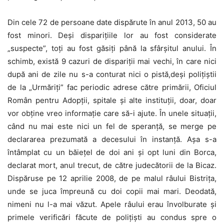
Din cele 72 de persoane date dispărute în anul 2013, 50 au
fost minori. Deşi dispariţiile lor au fost considerate
„suspecte”, toţi au fost găsiţi până la sfârşitul anului. În
schimb, există 9 cazuri de dispariţii mai vechi, în care nici
după ani de zile nu s-a conturat nici o pistă,deşi poliţiştii
de la „Urmăriţi” fac periodic adrese către primării, Oficiul
Român pentru Adopţii, spitale şi alte instituţii, doar, doar
vor obţine vreo informaţie care să-i ajute. În unele situaţii,
când nu mai este nici un fel de speranţă, se merge pe
declararea prezumată a decesului în instanţă. Aşa s-a
întâmplat cu un băieţel de doi ani şi opt luni din Borca,
declarat mort, anul trecut, de către judecătorii de la Bicaz.
Dispăruse pe 12 aprilie 2008, de pe malul râului Bistriţa,
unde se juca împreună cu doi copii mai mari. Deodată,
nimeni nu l-a mai văzut. Apele râului erau învolburate şi
primele verificări făcute de poliţişti au condus spre o